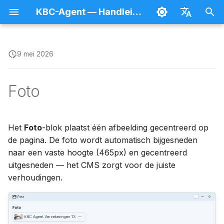
KBC-Agent — Handleiding
Z
Nederlands
o
Français
9 mei 2026
Inloggen en afmelden
Inhoud aanmaken en
Hoe het op de site
Homepage
Agent
Bestanden beheren
Splash
e
publiceren
verschijnt
Foto
k
Je gebruikersprofiel
Nieuws
Afspraken
Forms
Lijsten doorzoeken
Velden
e
Toegangsrechten
Producten
Navigatie
Hulpprogramma's
n
Het
Foto
-blok plaatst één afbeelding gecentreerd op
Preview
Hoe het rendert
de pagina. De foto wordt automatisch bijgesneden
Wie beheert wat
Lexicon-items
Breaking News
i
naar een vaste hoogte (465px) en gecentreerd
Hiërarchisch organiseren
Een foto kiezen
n
uitgesneden — het CMS zorgt voor de juiste
Gebruikers beheren
Pagina's
Cookies-banner
verhoudingen.
i
Vertalen
Goede foto's kiezen
CMS-onderdelen
Referenties
SEO
t
Plannen
Veelgemaakte fouten
i
Bezoekersstatistieken
Team