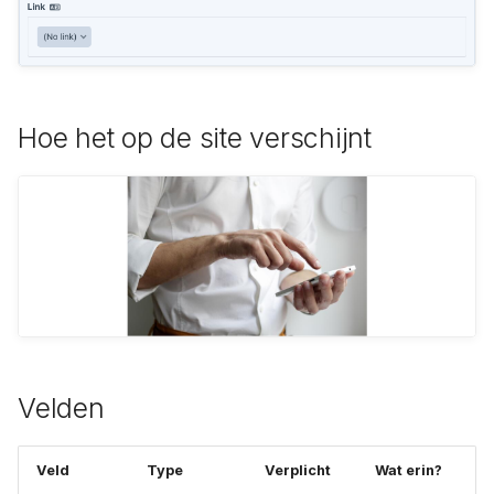
Archiveren of verwijderen
a
Vacatures
l
Concepten en revisies
Vestigingen
i
SEO per pagina
Hoe het op de site verschijnt
s
e
r
e
n
Velden
Veld
Type
Verplicht
Wat erin?