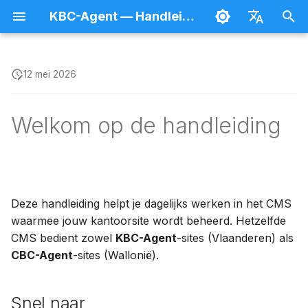
KBC-Agent — Handleiding
Z
Nederlands
o
Français
12 mei 2026
Inhoud aanmaken en
Tekst en structuur
Homepage
Agent
Bestanden beheren
Splash
e
publiceren
Welkom op de handleiding
k
Beeld en media
Nieuws
Afspraken
Forms
Lijsten doorzoeken
e
Acties en formulieren
Producten
Navigatie
Hulpprogramma's
n
Preview
Gestructureerde data
Lexicon-items
Breaking News
i
Deze handleiding helpt je dagelijks werken in het CMS
Hiërarchisch organiseren
n
waarmee jouw kantoorsite wordt beheerd. Hetzelfde
Verwijzingen en
Pagina's
Cookies-banner
CMS bedient zowel
KBC-Agent
-sites (Vlaanderen) als
i
Vertalen
collecties
CBC-Agent
-sites (Wallonië).
Referenties
SEO
t
Plannen
Wrappers
i
Team
Snel naar