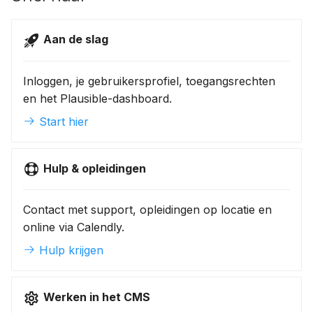
Archiveren of verwijderen
a
Vacatures
l
Concepten en revisies
Aan de slag
Vestigingen
i
SEO per pagina
Inloggen, je gebruikersprofiel, toegangsrechten
s
en het Plausible-dashboard.
e
Start hier
r
e
Hulp & opleidingen
n
Contact met support, opleidingen op locatie en
online via Calendly.
Hulp krijgen
Werken in het CMS