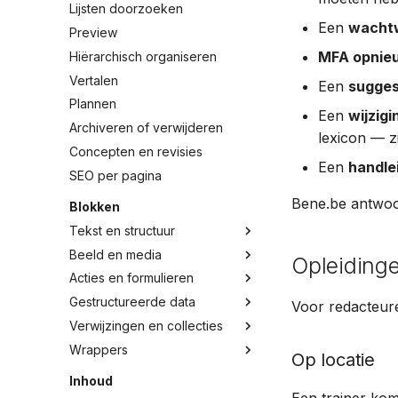
Lijsten doorzoeken
Een
wacht
Preview
MFA opnieu
Hiërarchisch organiseren
Vertalen
Een
sugges
Plannen
Een
wijzig
Archiveren of verwijderen
lexicon — z
Concepten en revisies
Een
handle
SEO per pagina
Bene.be antwoo
Blokken
Tekst en structuur
Beeld en media
Opleiding
Acties en formulieren
Gestructureerde data
Voor redacteure
Verwijzingen en collecties
Wrappers
Op locatie
Inhoud