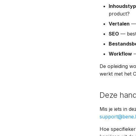
Inhoudsty
product?
Vertalen
— 
SEO
— beste
Bestandsb
Workflow
—
De opleiding w
werkt met het C
Deze handl
Mis je iets in d
support@bene.
Hoe specifieker