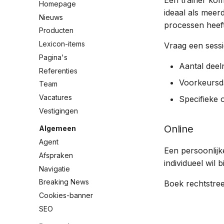
Een trainer kom
Homepage
ideaal als meerd
Nieuws
processen heeft
Producten
Lexicon-items
Vraag een sessi
Pagina's
Aantal dee
Referenties
Voorkeursda
Team
Vacatures
Specifieke 
Vestigingen
Online
Algemeen
Agent
Een persoonlijk
Afspraken
individueel wil 
Navigatie
Breaking News
Boek rechtstree
Cookies-banner
SEO