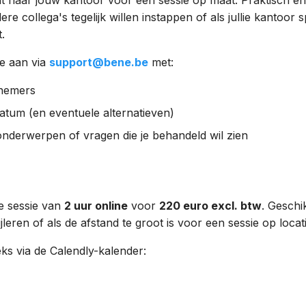
t naar jouw kantoor voor een sessie op maat. Praktisch en 
ere collega's tegelijk willen instappen of als jullie kantoor s
.
e aan via
support@bene.be
met:
lnemers
tum (en eventuele alternatieven)
onderwerpen of vragen die je behandeld wil zien
e sessie van
2 uur online
voor
220 euro excl. btw
. Geschik
bijleren of als de afstand te groot is voor een sessie op locati
ks via de Calendly-kalender: