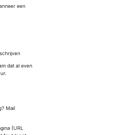
anneer een
schrijven
am dat al even
ur.
g? Mail
pagina (URL