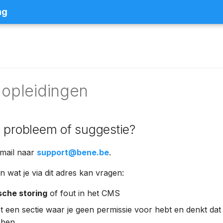
ng
 opleidingen
 probleem of suggestie?
 mail naar
support@bene.be
.
 wat je via dit adres kan vragen:
sche storing
of fout in het CMS
t een sectie waar je geen permissie voor hebt en denkt dat 
bben