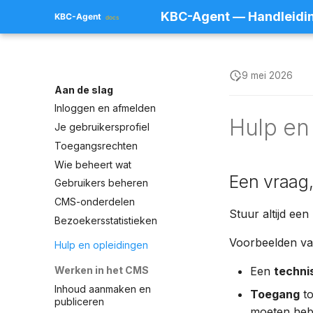
KBC-Agent — Handleidi
9 mei 2026
Aan de slag
Inloggen en afmelden
Hulp en
Je gebruikersprofiel
Toegangsrechten
Wie beheert wat
Een vraag,
Gebruikers beheren
CMS-onderdelen
Stuur altijd een
Bezoekersstatistieken
Voorbeelden van
Hulp en opleidingen
Werken in het CMS
Een
techni
Inhoud aanmaken en
Toegang
to
publiceren
moeten he