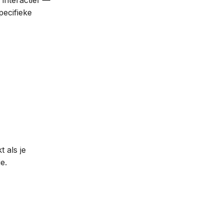
interactief —
pecifieke
t als je
e.