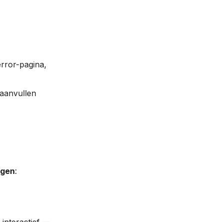
rror-pagina,
 aanvullen
ngen
: