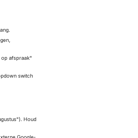
gang.
agen,
en op afspraak"
ropdown switch
ugustus"). Houd
externe Google-