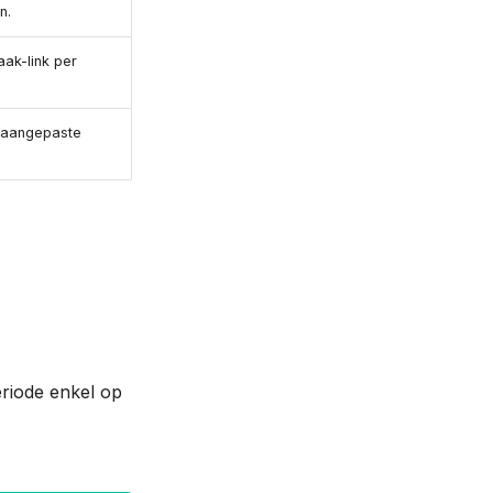
n.
ak-link per
e aangepaste
eriode enkel op