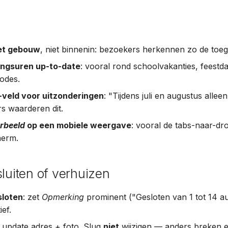
et gebouw
, niet binnenin: bezoekers herkennen zo de toe
ngsuren up-to-date
: vooral rond schoolvakanties, feestd
iodes.
veld voor uitzonderingen
: "Tijdens juli en augustus alle
s waarderen dit.
rbeeld
op een mobiele weergave
: vooral de tabs-naar-d
herm.
sluiten of verhuizen
sloten
: zet
Opmerking
prominent ("Gesloten van 1 tot 14 a
ief.
: update adres + foto. Slug
niet
wijzigen — anders breken 