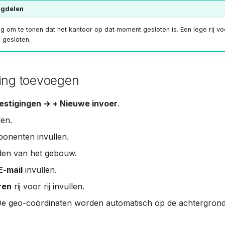
agdelen
eg om te tonen dat het kantoor op dat moment gesloten is. Een lege rij v
 gesloten.
ging toevoegen
estigingen → + Nieuwe invoer
.
len.
onenten invullen.
en van het gebouw.
E-mail
invullen.
ren
rij voor rij invullen.
De geo-coördinaten worden automatisch op de achtergrond