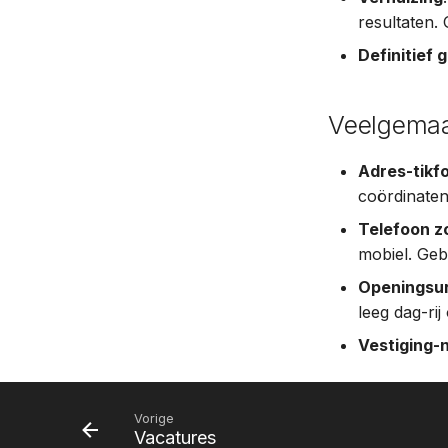
resultaten.
Definitief 
Veelgemaa
Adres-tikf
coördinaten
Telefoon z
mobiel. Ge
Openingsu
leeg dag-ri
Vestiging-
Vorige
Vacatures