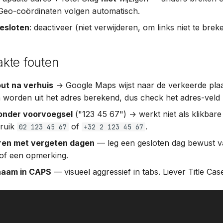
 Geo-coördinaten volgen automatisch.
gesloten
: deactiveer (niet verwijderen, om links niet te brek
kte fouten
out na verhuis
→ Google Maps wijst naar de verkeerde plaa
 worden uit het adres berekend, dus check het adres-veld 
onder voorvoegsel
("123 45 67") → werkt niet als klikbare 
bruik
of
.
02 123 45 67
+32 2 123 45 67
ren met vergeten dagen
— leg een gesloten dag bewust v
j of een opmerking.
naam in CAPS
— visueel aggressief in tabs. Liever Title Cas