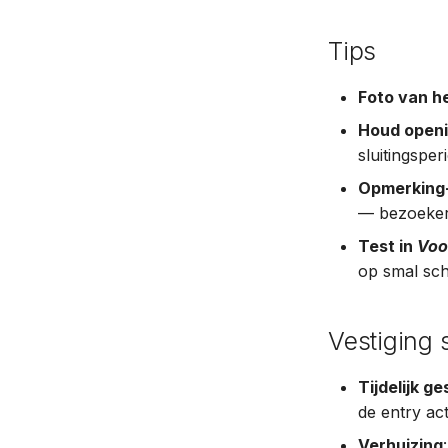
Tips
Foto van h
Houd openi
sluitingsper
Opmerking-
— bezoeker
Test in
Voo
op smal sc
Vestiging 
Tijdelijk ge
de entry act
Verhuizing