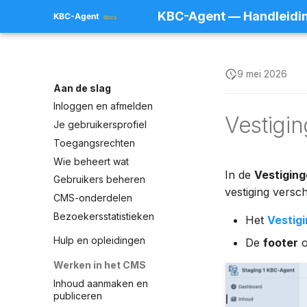
KBC-Agent — Handleidi
9 mei 2026
Aan de slag
Inloggen en afmelden
Vestigi
Je gebruikersprofiel
Toegangsrechten
Wie beheert wat
In de
Vestigin
Gebruikers beheren
vestiging versch
CMS-onderdelen
Bezoekersstatistieken
Het
Vestig
Hulp en opleidingen
De
footer
o
Werken in het CMS
Inhoud aanmaken en
publiceren