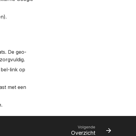
en).
ts. De geo-
zorgvuldig.
bel-link op
ast met een
e.
Volgende
Overzicht