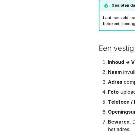
Gesloten d
Laat een veld le
betekent: zondag
Een vesti
Inhoud → V
Naam
invul
Adres
comp
Foto
upload
Telefoon / 
Openingsu
Bewaren
. 
het adres.