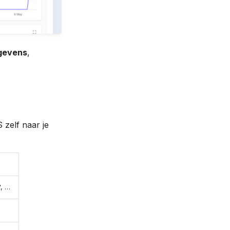
gevens
,
 zelf naar je
", …