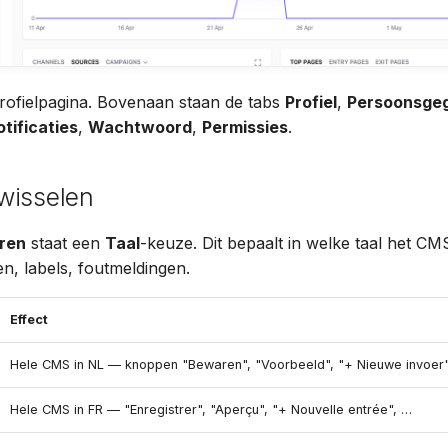
rofielpagina. Bovenaan staan de tabs
Profiel
,
Persoonsge
tificaties
,
Wachtwoord
,
Permissies
.
wisselen
ren
staat een
Taal
-keuze. Dit bepaalt in welke taal het CMS
n, labels, foutmeldingen.
Effect
Hele CMS in NL — knoppen "Bewaren", "Voorbeeld", "+ Nieuwe invoer
Hele CMS in FR — "Enregistrer", "Aperçu", "+ Nouvelle entrée", …