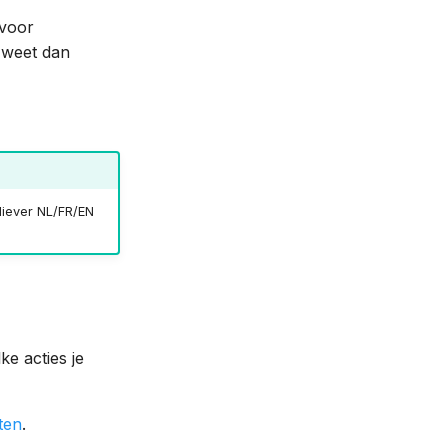
voor
 weet dan
 liever NL/FR/EN
ke acties je
ten
.