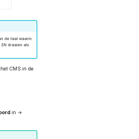
an de taal waarin
 EN draaien als
s het CMS in de
oord
in →