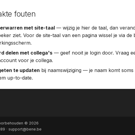
kte fouten
erwarren met site-taal
— wijzig je hier de taal, dan verand
eker ziet. Voor de site-taal van een pagina wissel je via de
rkingsscherm.
 delen met collega's
— geef nooit je login door. Vraag
ccount voor je collega.
rgeten te updaten
bij naamswijziging — je naam komt soms i
em up-to-date.
 voorbehouden © 2026
389 ·
support@bene.be