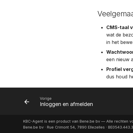
Veelgemaa
CMS-taal v
wat de bezo
in het bewe
Wachtwoord
een nieuw a
Profiel ve
dus houd h
Vorige
Inloggen en afmelden
KBC-Agent is een product van Bene.be bv — Alle rechten
Bene.be bv · Rue Crimont 54, 7890 Ellezelles · BE0543.443.