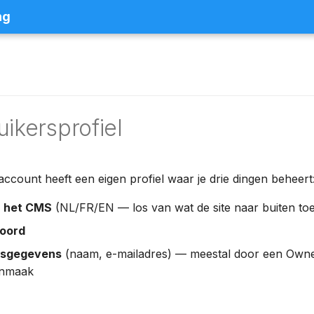
ng
ikersprofiel
account heeft een eigen profiel waar je drie dingen beheert
n het CMS
(NL/FR/EN — los van wat de site naar buiten toe
oord
nsgegevens
(naam, e-mailadres) — meestal door een Owner
anmaak