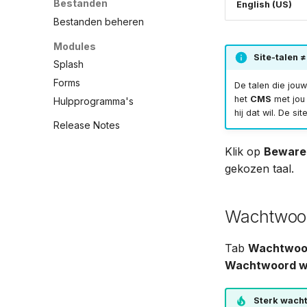
Bestanden
English (US)
Bestanden beheren
Modules
Site-talen 
Splash
Forms
De talen die jou
het
CMS
met jou 
Hulpprogramma's
hij dat wil. De si
Release Notes
Klik op
Beware
gekozen taal.
Wachtwoor
Tab
Wachtwoo
Wachtwoord wi
Sterk wach