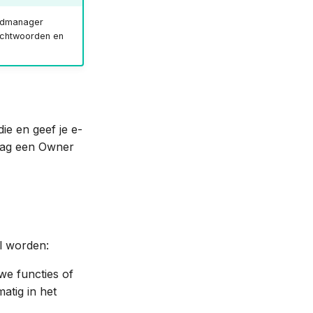
ordmanager
achtwoorden en
 die en geef je e-
Vraag een Owner
l worden:
we functies of
atig in het