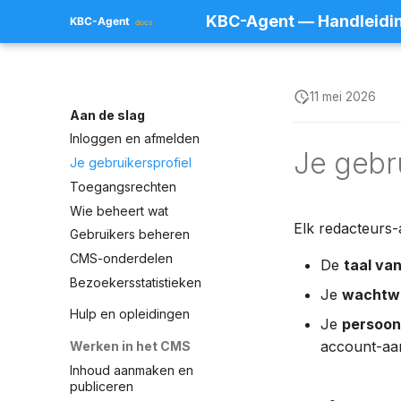
KBC-Agent — Handleidi
11 mei 2026
Aan de slag
Inloggen en afmelden
Je gebru
Je gebruikersprofiel
Toegangsrechten
Wie beheert wat
Elk redacteurs-
Gebruikers beheren
CMS-onderdelen
De
taal va
Bezoekersstatistieken
Je
wachtw
Hulp en opleidingen
Je
persoo
account-a
Werken in het CMS
Inhoud aanmaken en
publiceren