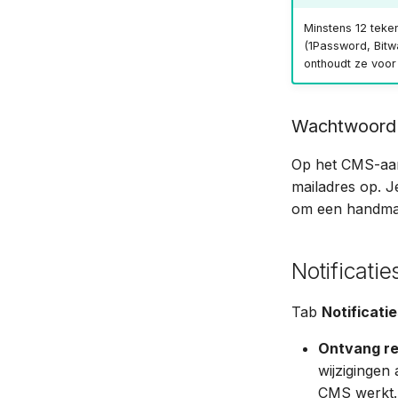
Minstens 12 teke
(1Password, Bit
onthoudt ze voor 
Wachtwoord 
Op het CMS-aa
mailadres op. Je
om een handmat
Notificatie
Tab
Notificati
Ontvang re
wijzigingen
CMS werkt.