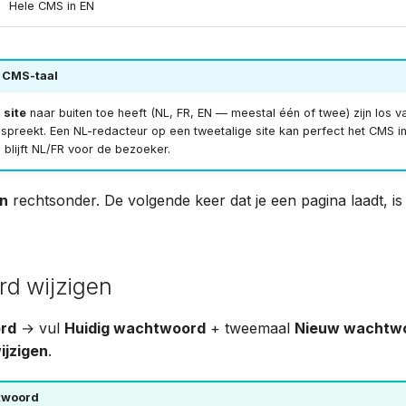
Hele CMS in EN
≠ CMS-taal
w
site
naar buiten toe heeft (NL, FR, EN — meestal één of twee) zijn los v
spreekt. Een NL-redacteur op een tweetalige site kan perfect het CMS in
te blijft NL/FR voor de bezoeker.
n
rechtsonder. De volgende keer dat je een pagina laadt, i
d wijzigen
rd
→ vul
Huidig wachtwoord
+ tweemaal
Nieuw wachtw
jzigen
.
twoord