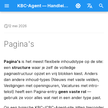
KBC-Agent — Handleiding
Z
Nederlands
o
Français
12 mei 2026
Inloggen en afmelden
Inhoud aanmaken en
Tekst en structuur
Wat maakt Pagina's
Agent
Bestanden beheren
Splash
e
publiceren
bijzonder?
Pagina's
k
Je gebruikersprofiel
Beeld en media
Afspraken
Forms
Lijsten doorzoeken
Velden per pagina
e
Toegangsrechten
Acties en formulieren
Navigatie
Hulpprogramma's
n
Pagina's
is het meest flexibele inhoudstype op de site:
Preview
Een pagina aanmaken
een
structure
waar je zelf de volledige
Wie beheert wat
Gestructureerde data
Breaking News
i
paginastructuur opzet en vrij blokken kiest. Anders
Hiërarchisch organiseren
Wanneer een Pagina,
n
dan andere inhoud-types (Nieuws met vaste velden,
wanneer een ander
Gebruikers beheren
Verwijzingen en
Cookies-banner
inhoudstype?
Vestigingen met openingsuren, Vacatures met intro-
i
Vertalen
collecties
tekst) heeft een Pagina-entry
geen vaste rol
—
CMS-onderdelen
SEO
t
Boomstructuur en menu
Plannen
Wrappers
gebruik ze voor alles wat niet in een ander type past.
i
Bezoekersstatistieken
Op een typische KBC-/CBC-Agent-site zitten hieronder