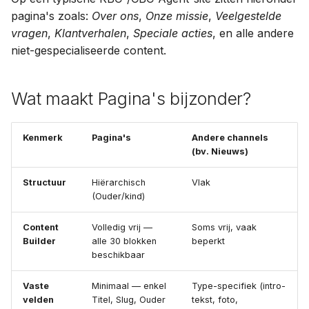
Tips
Archiveren of verwijderen
a
pagina's zoals:
Over ons
,
Onze missie
,
Veelgestelde
vragen
,
Klantverhalen
,
Speciale acties
, en alle andere
l
Veelgemaakte fouten
Concepten en revisies
niet-gespecialiseerde content.
i
SEO per pagina
s
Wat maakt Pagina's bijzonder?
e
r
Kenmerk
Pagina's
Andere channels
(bv. Nieuws)
e
Structuur
Hiërarchisch
Vlak
n
(Ouder/kind)
Content
Volledig vrij —
Soms vrij, vaak
Builder
alle 30 blokken
beperkt
beschikbaar
Vaste
Minimaal — enkel
Type-specifiek (intro-
velden
Titel, Slug, Ouder
tekst, foto,