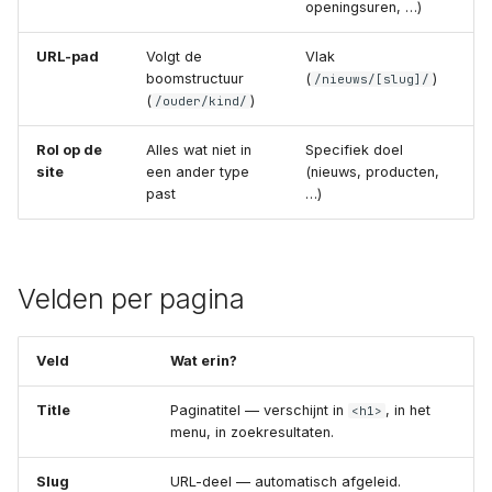
openingsuren, …)
URL-pad
Volgt de
Vlak
boomstructuur
(
)
/nieuws/[slug]/
(
)
/ouder/kind/
Rol op de
Alles wat niet in
Specifiek doel
site
een ander type
(nieuws, producten,
past
…)
Velden per pagina
Veld
Wat erin?
Title
Paginatitel — verschijnt in
, in het
<h1>
menu, in zoekresultaten.
Slug
URL-deel — automatisch afgeleid.