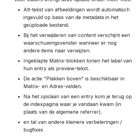
1.55.1 (4 apr 2024)
Alt-tekst van afbeeldingen wordt automatisch
1.55.0 (13 maa 2024)
ingevuld op basis van de metadata in het
geüploade bestand.
1.54.0 (5 maa 2024)
Bij het verwijderen van content verschijnt een
waarschuwingsvenster wanneer er nog
1.53.0 (21 feb 2024)
andere items naar verwijzen.
Ingeklapte Matrix-blokken tonen het label van
1.52.0 (6 feb 2024)
hun entry als preview-tekst.
1.51.0 (12 jan 2024)
De actie "Plakken boven" is beschikbaar in
Matrix- en Adres-velden.
1.50.0 (4 jan 2024)
Na het opslaan van een entry kom je terug op
de indexpagina waar je vandaan kwam (in
2023
plaats van de algemene referrer).
1.49.0 (29 dec 2023)
en tal van andere kleinere verbeteringen /
bugfixes
1.48.0 (21 nov 2023)