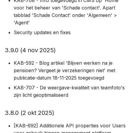
KAB-708 - Info toegevoegd in CMS op 'Home'
voor het beheer van 'Schade contact'. Apart
1.0.15 (22 aug 2019)
tabblad 'Schade Contact' onder 'Algemeen' >
'Agent'
1.0.14 (15 aug 2019)
Security updates en fixes
1.0.13 (12 aug 2019)
3.9.0 (4 nov 2025)
1.0.12 (9 aug 2019)
KAB-592 - Blog artikel 'Blijven werken na je
1.0.11 (8 aug 2019)
pensioen? Vergeet je verzekeringen niet' met
publicatie-datum 18-11-2025 toegevoegd
1.0.10 (7 aug 2019)
KAB-707 - De weergave-kwaliteit van teamfoto's
zijn licht geoptimaliseerd
1.0.9 (6 aug 2019)
3.8.0 (2 okt 2025)
1.0.8 (6 aug 2019)
[KAB-692] Additionele API properties voor Users
1.0.7 (5 aug 2019)