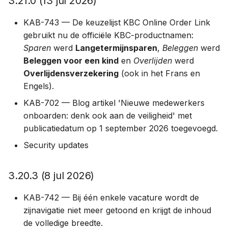
3.21.0 (13 jul 2026)
Archiveren of verwijderen
2026)
a
Vacatures
KAB-743 — De keuzelijst KBC Online Order Link
l
Concepten en revisies
3.17.0 (24 apr 2026)
gebruikt nu de officiële KBC-productnamen:
Vestigingen
i
Sparen
werd
Langetermijnsparen
,
Beleggen
werd
SEO per pagina
3.16.0 (26 maa 2026)
Beleggen voor een kind
en
Overlijden
werd
s
Overlijdensverzekering
(ook in het Frans en
3.15.2 (10 maa 2026)
e
Engels).
r
3.14.0 (23 jan 2026)
KAB-702 — Blog artikel 'Nieuwe medewerkers
onboarden: denk ook aan de veiligheid' met
e
3.13.2 (12 jan 2026)
publicatiedatum op 1 september 2026 toegevoegd.
n
Security updates
2025
3.20.3 (8 jul 2026)
3.11.0 + 3.12.0 (29 dec
2025)
KAB-742 — Bij één enkele vacature wordt de
zijnavigatie niet meer getoond en krijgt de inhoud
3.10.0 (28 nov 2025)
de volledige breedte.