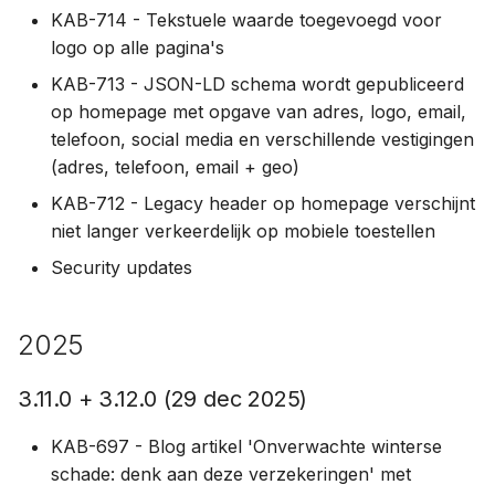
1.5.0 (24 apr 2020)
KAB-714 - Tekstuele waarde toegevoegd voor
logo op alle pagina's
1.4.0 (16 maa 2020)
KAB-713 - JSON-LD schema wordt gepubliceerd
1.3.1 (8 maa 2020)
op homepage met opgave van adres, logo, email,
telefoon, social media en verschillende vestigingen
1.2.1 (21 jan 2020)
(adres, telefoon, email + geo)
KAB-712 - Legacy header op homepage verschijnt
1.2.0 (19 jan 2020)
niet langer verkeerdelijk op mobiele toestellen
Security updates
2019
1.1.11 (13 dec 2019)
2025
1.1.10 (6 dec 2019)
3.11.0 + 3.12.0 (29 dec 2025)
1.1.9 (17 nov 2019)
KAB-697 - Blog artikel 'Onverwachte winterse
schade: denk aan deze verzekeringen' met
1.1.8 (15 okt 2019)