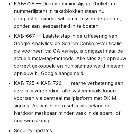
KAB-728 — De opsommingslijsten (bullet- en
1.24.0 (5 jul 2021)
nummerlijsten) in tekstblokken staan nu
compacter: minder witruimte tussen de punten,
1.23.0 (29 juni 2021)
zonder aan leesbaarheid in te boeten.
KAB-667 — Laatste stap in de uitfasering van
1.22.1 (14 juni 2021)
Google Analytics: de Search Console-verificatie
1.22.0 (19 mei 2021)
die voorheen via GA verliep, is omgezet naar de
actuele meta-tag-methode. Alle sites zijn opnieuw
1.21.0 (13 mei 2021)
correct gekoppeld en hun sitemap werd meteen
opnieuw bij Google aangemeld.
1.20.0 (5 mei 2021)
KAB-725 + KAB-726 — Interne verbetering aan
de e-mailverzending: alle systeemmails lopen
1.19.2 (23 apr 2021)
voortaan via centraal mailplatform met DKIM-
signing. Activatie- en reset-mails belanden
1.19.1 (19 apr 2021)
hierdoor merkbaar minder vaak in de spam- of
ongewenst-map.
1.19.0 (9 apr 2021)
Security updates