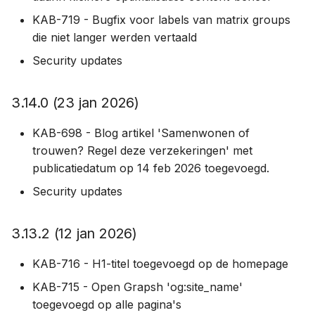
1.11.0 (6 okt 2020)
KAB-719 - Bugfix voor labels van matrix groups
die niet langer werden vertaald
1.9.0 (19 aug 2020)
Security updates
1.8.0 (15 jul 2020)
3.14.0 (23 jan 2026)
1.7.0 (9 jul 2020)
KAB-698 - Blog artikel 'Samenwonen of
1.6.1 (20 mei 2020)
trouwen? Regel deze verzekeringen' met
publicatiedatum op 14 feb 2026 toegevoegd.
1.6.0 (7 mei 2020)
Security updates
1.5.3 (5 mei 2020)
3.13.2 (12 jan 2026)
1.5.2 (28 apr 2020)
KAB-716 - H1-titel toegevoegd op de homepage
1.5.1 (27 apr 2020)
KAB-715 - Open Grapsh 'og:site_name'
toegevoegd op alle pagina's