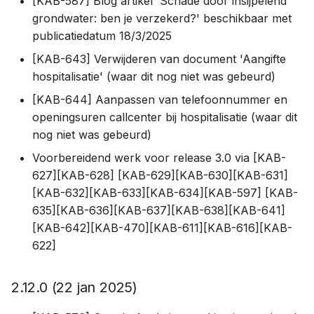
[KAB-587] Blog artikel 'Schade door insijpelend
grondwater: ben je verzekerd?' beschikbaar met
publicatiedatum 18/3/2025
[KAB-643] Verwijderen van document 'Aangifte
hospitalisatie' (waar dit nog niet was gebeurd)
[KAB-644] Aanpassen van telefoonnummer en
openingsuren callcenter bij hospitalisatie (waar dit
nog niet was gebeurd)
Voorbereidend werk voor release 3.0 via [KAB-
627][KAB-628] [KAB-629][KAB-630][KAB-631]
[KAB-632][KAB-633][KAB-634][KAB-597] [KAB-
635][KAB-636][KAB-637][KAB-638][KAB-641]
[KAB-642][KAB-470][KAB-611][KAB-616][KAB-
622]
2.12.0 (22 jan 2025)