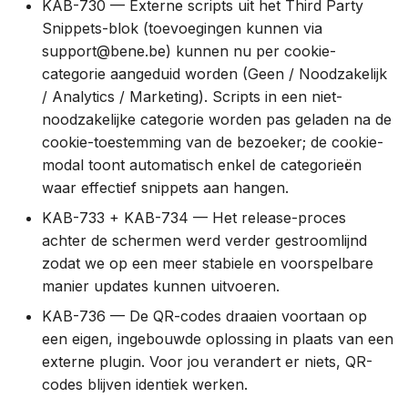
KAB-730 — Externe scripts uit het Third Party
Snippets-blok (toevoegingen kunnen via
1.47.0 (9 nov 2023)
support@bene.be) kunnen nu per cookie-
categorie aangeduid worden (Geen / Noodzakelijk
1.46.0 (12 jul 2023)
/ Analytics / Marketing). Scripts in een niet-
noodzakelijke categorie worden pas geladen na de
1.45.0 (10 jul 2023)
cookie-toestemming van de bezoeker; de cookie-
modal toont automatisch enkel de categorieën
1.44.0 (7 feb 2023)
waar effectief snippets aan hangen.
KAB-733 + KAB-734 — Het release-proces
2022
achter de schermen werd verder gestroomlijnd
1.43.0 (23 dec 2022)
zodat we op een meer stabiele en voorspelbare
manier updates kunnen uitvoeren.
1.42.0 (21 dec 2022)
KAB-736 — De QR-codes draaien voortaan op
een eigen, ingebouwde oplossing in plaats van een
1.41.0 (29 sept 2022)
externe plugin. Voor jou verandert er niets, QR-
codes blijven identiek werken.
1.40.0 (23 aug 2022)