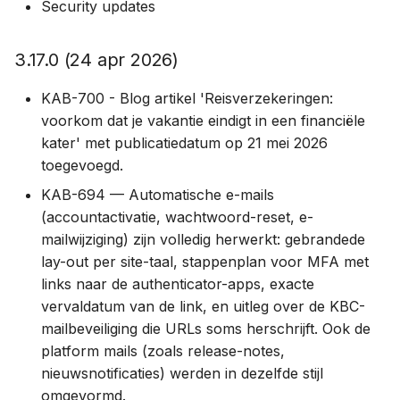
Security updates
1.39.0 (11 aug 2022)
3.17.0 (24 apr 2026)
1.38.0 (2 apr 2022)
KAB-700 - Blog artikel 'Reisverzekeringen:
1.36.1 (23 maa 2022)
voorkom dat je vakantie eindigt in een financiële
kater' met publicatiedatum op 21 mei 2026
1.35.0 (11 feb 2022)
toegevoegd.
KAB-694 — Automatische e-mails
1.34.0 (3 feb 2022)
(accountactivatie, wachtwoord-reset, e-
mailwijziging) zijn volledig herwerkt: gebrandede
1.33.2 (25 jan 2022)
lay-out per site-taal, stappenplan voor MFA met
links naar de authenticator-apps, exacte
1.33.1 (24 jan 2022)
vervaldatum van de link, en uitleg over de KBC-
mailbeveiliging die URLs soms herschrijft. Ook de
2021
platform mails (zoals release-notes,
nieuwsnotificaties) werden in dezelfde stijl
1.32.0 (19 dec 2021)
omgevormd.