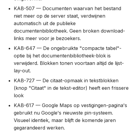
KAB-507 — Documenten waarvan het bestand
1.31.1 (18 nov 2021)
niet meer op de server staat, verdwijnen
automatisch uit de publieke
1.31.0 (10 nov 2021)
documentenbibliotheek. Geen broken download-
1.30.1 (18 okt 2021)
links meer voor je bezoekers.
KAB-647 — De ongebruikte "compacte tabel"-
1.29.0 (6 okt 2021)
optie bij het documentenbibliotheek-blok is
verwijderd. Blokken tonen voortaan altijd de lijst-
1.28.0 (9 sep 2021)
lay-out.
KAB-727 — De citaat-opmaak in tekstblokken
1.27.2 (25 aug 2021)
(knop "Citaat" in de tekst-editor) heeft een frissere
look
1.27.1 (23 aug 2021)
KAB-617 — Google Maps op vestigingen-pagina's
1.26.1 (12 aug 2021)
gebruikt nu Google's nieuwste pin-systeem.
Visueel identiek, maar blijft de komende jaren
1.25.0 (29 jul 2021)
gegarandeerd werken.