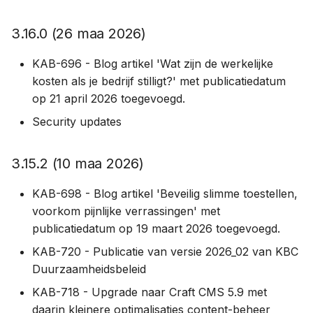
1.18.1 (1 apr 2021)
3.16.0 (26 maa 2026)
1.17.0 (18 maa 2021)
KAB-696 - Blog artikel 'Wat zijn de werkelijke
1.16.1 (11 maa 2021)
kosten als je bedrijf stilligt?' met publicatiedatum
op 21 april 2026 toegevoegd.
1.15.1 (22 feb 2021)
Security updates
1.15.0 (15 feb 2021)
3.15.2 (10 maa 2026)
2020
KAB-698 - Blog artikel 'Beveilig slimme toestellen,
voorkom pijnlijke verrassingen' met
1.14.0 (28 dec 2020)
publicatiedatum op 19 maart 2026 toegevoegd.
1.13.0 (10 dec 2020)
KAB-720 - Publicatie van versie 2026_02 van KBC
Duurzaamheidsbeleid
1.12.1 (24 nov 2020)
KAB-718 - Upgrade naar Craft CMS 5.9 met
daarin kleinere optimalisaties content-beheer