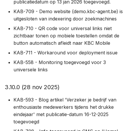
publicatiedatum op 13 jan 2026 toegevoegd.
KAB-709 - Demo website (demo.kbc-agent.be) is
1.1.7 (30 sep 2019)
uitgesloten van indexering door zoekmachines
1.1.6 (19 sep 2019)
KAB-710 - QR code voor universal links niet
zichtbaar tonen op mobiele toestellen omdat de
1.1.5 (17 sep 2019)
button automatisch afleidt naar KBC Mobile
KAB-711 - Workaround voor deployment issue
1.1.4 (16 sep 2019)
KAB-558 - Monitoring toegevoegd voor 3
universele links
1.1.3 (6 sept 2019)
1.1.2 (5 sep 2019)
3.10.0 (28 nov 2025)
1.1.1 (2 sep 2019)
KAB-593 - Blog artikel 'Verzeker je bedrijf van
enthousiaste medewerkers tijdens het drukke
1.1.0 (1 sep 2019)
eindejaar' met publicatie-datum 16-12-2025
toegevoegd
1.0.17 (23 aug 2019)