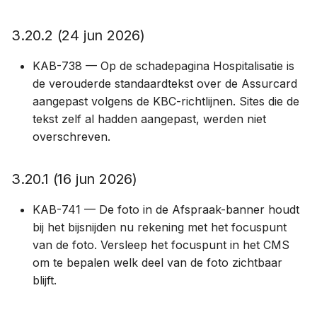
3.9.0 (4 nov 2025)
3.20.2 (24 jun 2026)
3.8.0 (2 okt 2025)
KAB-738 — Op de schadepagina Hospitalisatie is
de verouderde standaardtekst over de Assurcard
3.7.0 (1 okt 2025)
aangepast volgens de KBC-richtlijnen. Sites die de
tekst zelf al hadden aangepast, werden niet
3.6.4 (25 aug 2025)
overschreven.
3.5.0 (17 jul 2025)
3.20.1 (16 jun 2026)
3.4.0 (16 jul 2025)
KAB-741 — De foto in de Afspraak-banner houdt
3.3.0 (2 jun 2025)
bij het bijsnijden nu rekening met het focuspunt
van de foto. Versleep het focuspunt in het CMS
3.2.2 (20 mei 2025)
om te bepalen welk deel van de foto zichtbaar
blijft.
3.1.0 (10 apr 2025)