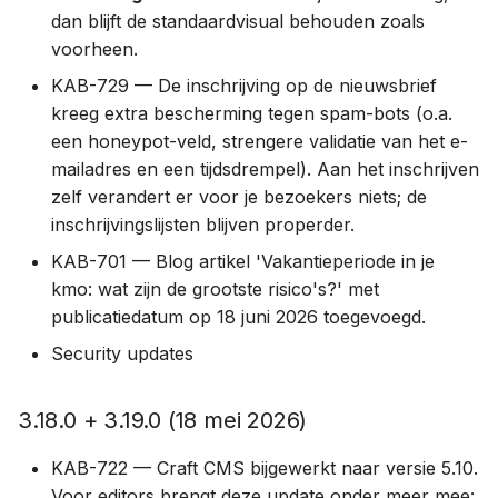
2.6.0 (10 sep 2024)
dan blijft de standaardvisual behouden zoals
voorheen.
2.5.0 (10 jul 2024)
KAB-729 — De inschrijving op de nieuwsbrief
kreeg extra bescherming tegen spam-bots (o.a.
2.4.0 (12 jun 2024)
een honeypot-veld, strengere validatie van het e-
mailadres en een tijdsdrempel). Aan het inschrijven
2.3.0 (10 jun 2024)
zelf verandert er voor je bezoekers niets; de
inschrijvingslijsten blijven properder.
2.2.0 (6 jun 2024)
KAB-701 — Blog artikel 'Vakantieperiode in je
2.1.0 (28 mei 2024)
kmo: wat zijn de grootste risico's?' met
publicatiedatum op 18 juni 2026 toegevoegd.
2.0.4 (24 apr 2024)
Security updates
2.0.3 (11 apr 2024)
3.18.0 + 3.19.0 (18 mei 2026)
2.0.0 (9 apr 2024)
KAB-722 — Craft CMS bijgewerkt naar versie 5.10.
Voor editors brengt deze update onder meer mee: