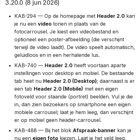
3.20.0 (8 jun 2026)
3.0.0 (19 maa 2025)
KAB-294 — Op de homepage met
Header 2.0
kan
2.13.1 (10 maa 2025)
je nu een
video
tonen in plaats van de
fotocarrousel. Je kiest een videobestand en
2.12.0 (22 jan 2025)
optioneel een poster-afbeelding (die verschijnt
terwijl de video laadt). De video speelt automatisch,
2.11.0 (2 jan 2025)
geluidloos en in een herhalende lus.
KAB-740 —
Header 2.0
heeft voortaan aparte
2024
instellingen voor desktop en mobiel. De bestaande
tab heet nu
Header 2.0 (Desktop)
; daarnaast is er
2.10.0 (26 nov 2024)
een tab
Header 2.0 (Mobile)
met een eigen
fotoveld voor staande (portret) beelden. Vul je die
2.9.0 (21 nov 2024)
in, dan zien bezoekers op smartphone een eigen
2.8.0 (30 okt 2024)
mobiele carrousel; laat je hem leeg, dan verschijnt
er op mobiel geen header-carrousel.
2.7.0 (7 okt 2024)
KAB-488 — Bij het blok
Afspraak-banner
kan je
nu een
eigen foto
kiezen. Laat je het veld leeg,