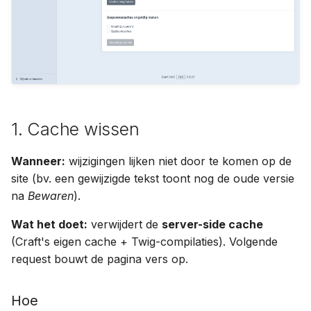
Archiveren of verwijderen
Zijn er andere
a
Hulpprogramma's?
Vacatures
l
Concepten en revisies
Veelgemaakte fouten
Vestigingen
i
SEO per pagina
s
e
1. Cache wissen
r
Wanneer:
wijzigingen lijken niet door te komen op de
e
site (bv. een gewijzigde tekst toont nog de oude versie
n
na
Bewaren
).
Wat het doet:
verwijdert de
server-side cache
(Craft's eigen cache + Twig-compilaties). Volgende
request bouwt de pagina vers op.
Hoe