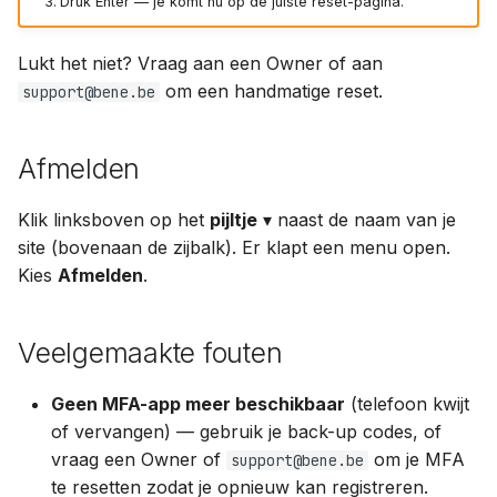
Druk Enter — je komt nu op de juiste reset-pagina.
Lukt het niet? Vraag aan een Owner of aan
om een handmatige reset.
support@bene.be
Afmelden
Klik linksboven op het
pijltje
▾ naast de naam van je
site (bovenaan de zijbalk). Er klapt een menu open.
Kies
Afmelden
.
Veelgemaakte fouten
Geen MFA-app meer beschikbaar
(telefoon kwijt
of vervangen) — gebruik je back-up codes, of
vraag een Owner of
om je MFA
support@bene.be
te resetten zodat je opnieuw kan registreren.