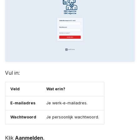
Archiveren of verwijderen
a
Vacatures
l
Concepten en revisies
Vestigingen
i
SEO per pagina
s
e
r
e
Vul in:
n
Veld
Wat erin?
E-mailadres
Je werk-e-mailadres.
Wachtwoord
Je persoonlijk wachtwoord.
Klik
Aanmelden
.