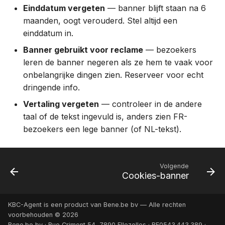
Einddatum vergeten
— banner blijft staan na 6
maanden, oogt verouderd. Stel altijd een
einddatum in.
Banner gebruikt voor reclame
— bezoekers
leren de banner negeren als ze hem te vaak voor
onbelangrijke dingen zien. Reserveer voor echt
dringende info.
Vertaling vergeten
— controleer in de andere
taal of de tekst ingevuld is, anders zien FR-
bezoekers een lege banner (of NL-tekst).
Volgende
Cookies-banner
KBC-Agent is een product van Bene.be bv — Alle rechten
voorbehouden © 2026
Bene.be bv · Rue Crimont 54, 7890 Ellezelles · BE0543.443.389 ·