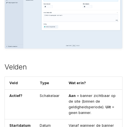
Archiveren of verwijderen
a
Vacatures
l
Concepten en revisies
Vestigingen
i
SEO per pagina
s
e
r
Velden
e
n
Veld
Type
Wat erin?
Actief?
Schakelaar
Aan
= banner zichtbaar op
de site (binnen de
geldigheidsperiode).
Uit
=
geen banner.
Startdatum
Datum
Vanaf wanneer de banner