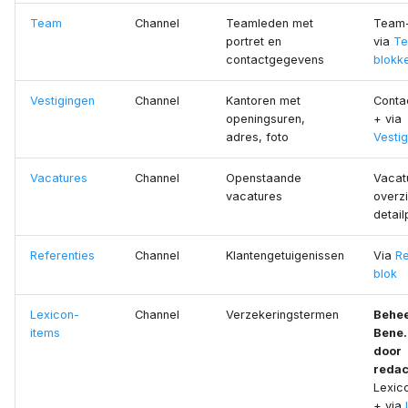
Team
Channel
Teamleden met
Team-
portret en
via
T
contactgegevens
blokk
Vestigingen
Channel
Kantoren met
Conta
openingsuren,
+ via
adres, foto
Vesti
Vacatures
Channel
Openstaande
Vacat
vacatures
overz
detail
Referenties
Channel
Klantengetuigenissen
Via
Re
blok
Lexicon-
Channel
Verzekeringstermen
Behee
items
Bene.
door
redac
Lexic
+ via