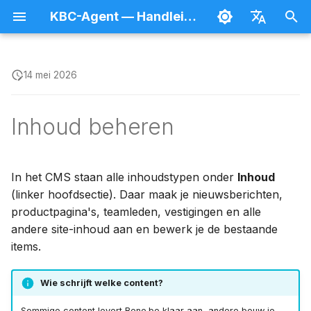
KBC-Agent — Handleiding
Z
Nederlands
o
Français
14 mei 2026
Inloggen en afmelden
Inhoud aanmaken en
Tekst en structuur
Agent
Bestanden beheren
Splash
e
publiceren
Inhoud beheren
k
Je gebruikersprofiel
Beeld en media
Afspraken
Forms
Lijsten doorzoeken
e
Toegangsrechten
Acties en formulieren
Navigatie
Hulpprogramma's
n
In het CMS staan alle inhoudstypen onder
Inhoud
Preview
(linker hoofdsectie). Daar maak je nieuwsberichten,
Wie beheert wat
Gestructureerde data
Breaking News
i
productpagina's, teamleden, vestigingen en alle
Hiërarchisch organiseren
n
andere site-inhoud aan en bewerk je de bestaande
Gebruikers beheren
Verwijzingen en
Cookies-banner
items.
i
Vertalen
collecties
CMS-onderdelen
SEO
t
Plannen
Wrappers
Wie schrijft welke content?
i
Bezoekersstatistieken
Sommige content levert Bene.be klaar aan, andere bouw je