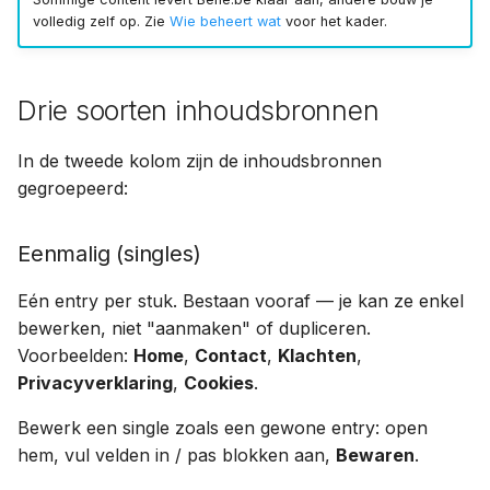
Archiveren of verwijderen
a
volledig zelf op. Zie
Wie beheert wat
voor het kader.
l
Concepten en revisies
i
Drie soorten inhoudsbronnen
SEO per pagina
s
In de tweede kolom zijn de inhoudsbronnen
e
gegroepeerd:
r
Eenmalig (singles)
e
n
Eén entry per stuk. Bestaan vooraf — je kan ze enkel
bewerken, niet "aanmaken" of dupliceren.
Voorbeelden:
Home
,
Contact
,
Klachten
,
Privacyverklaring
,
Cookies
.
Bewerk een single zoals een gewone entry: open
hem, vul velden in / pas blokken aan,
Bewaren
.