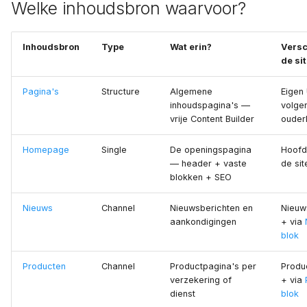
Welke inhoudsbron waarvoor?
Inhoudsbron
Type
Wat erin?
Versc
de si
Pagina's
Structure
Algemene
Eigen
inhoudspagina's —
volge
vrije Content Builder
ouder
Homepage
Single
De openingspagina
Hoofd
— header + vaste
de sit
blokken + SEO
Nieuws
Channel
Nieuwsberichten en
Nieuw
aankondigingen
+ via
blok
Producten
Channel
Productpagina's per
Produ
verzekering of
+ via
dienst
blok