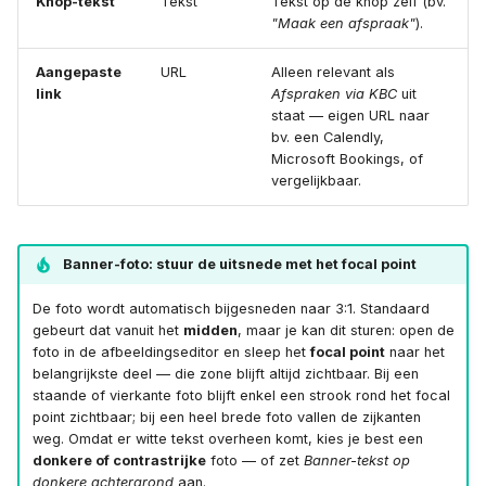
Knop-tekst
Tekst
Tekst op de knop zelf (bv.
"Maak een afspraak"
).
Aangepaste
URL
Alleen relevant als
link
Afspraken via KBC
uit
staat — eigen URL naar
bv. een Calendly,
Microsoft Bookings, of
vergelijkbaar.
Banner-foto: stuur de uitsnede met het focal point
De foto wordt automatisch bijgesneden naar 3:1. Standaard
gebeurt dat vanuit het
midden
, maar je kan dit sturen: open de
foto in de afbeeldingseditor en sleep het
focal point
naar het
belangrijkste deel — die zone blijft altijd zichtbaar. Bij een
staande of vierkante foto blijft enkel een strook rond het focal
point zichtbaar; bij een heel brede foto vallen de zijkanten
weg. Omdat er witte tekst overheen komt, kies je best een
donkere of contrastrijke
foto — of zet
Banner-tekst op
donkere achtergrond
aan.