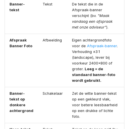
Banner-
Tekst
De tekst die in de
tekst
Afspraak-banner
verschijnt (bv.
"Maak
vandaag een afspraak
met onze adviseur"
).
Afspraak
Afbeelding
Eigen achtergrondfoto
Banner Foto
voor de
Afspraak-banner
.
Verhouding ±3:1
(landscape), lever bij
voorkeur 2400×800 of
groter.
Leeg = de
standaard banner-foto
wordt gebruikt.
Banner-
Schakelaar
Zet de witte banner-tekst
tekst op
op een gekleurd vlak,
donkere
voor betere leesbaarheid
achtergrond
op een drukke of lichte
foto.