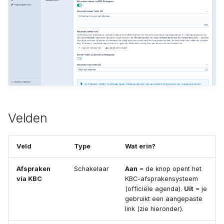
Archiveren of verwijderen
a
Vacatures
l
Concepten en revisies
Vestigingen
i
SEO per pagina
s
e
r
Velden
e
n
Veld
Type
Wat erin?
Afspraken
Schakelaar
Aan
= de knop opent het
via KBC
KBC-afsprakensysteem
(officiële agenda).
Uit
= je
gebruikt een aangepaste
link (zie hieronder).