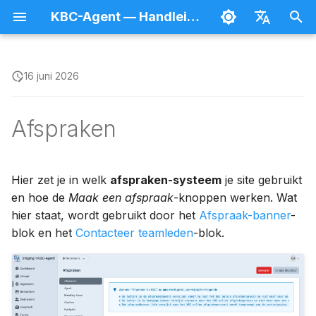
KBC-Agent — Handleiding
Z
Nederlands
o
Français
16 juni 2026
Inloggen en afmelden
Inhoud aanmaken en
Tekst en structuur
Homepage
Velden
Bestanden beheren
Splash
e
publiceren
Afspraken
k
Je gebruikersprofiel
Beeld en media
Nieuws
Welke mode kiezen?
Forms
Lijsten doorzoeken
e
Toegangsrechten
Acties en formulieren
Producten
Hulpprogramma's
Afspraken via KBC
n
Hier zet je in welk
afspraken-systeem
je site gebruikt
Preview
(aanbevolen)
en hoe de
Maak een afspraak
-knoppen werken. Wat
Wie beheert wat
Gestructureerde data
Lexicon-items
i
hier staat, wordt gebruikt door het
Afspraak-banner
-
Hiërarchisch organiseren
Eigen afsprakensysteem
n
blok en het
Contacteer teamleden
-blok.
Gebruikers beheren
Verwijzingen en
Pagina's
i
Vertalen
collecties
Tips
CMS-onderdelen
Referenties
t
Plannen
Wrappers
Veelgemaakte fouten
i
Bezoekersstatistieken
Team