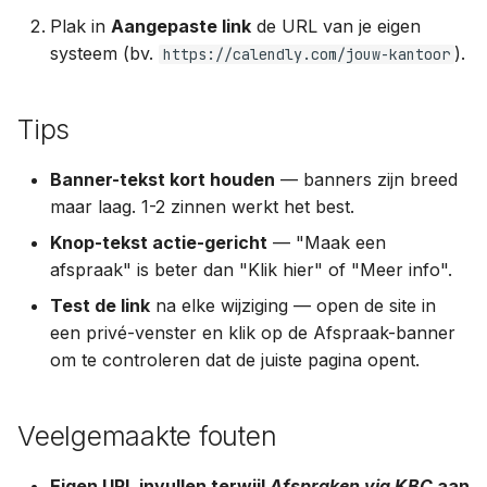
Plak in
Aangepaste link
de URL van je eigen
systeem (bv.
).
https://calendly.com/jouw-kantoor
Tips
Banner-tekst kort houden
— banners zijn breed
maar laag. 1-2 zinnen werkt het best.
Knop-tekst actie-gericht
— "Maak een
afspraak" is beter dan "Klik hier" of "Meer info".
Test de link
na elke wijziging — open de site in
een privé-venster en klik op de Afspraak-banner
om te controleren dat de juiste pagina opent.
Veelgemaakte fouten
Eigen URL invullen terwijl
Afspraken via KBC
aan