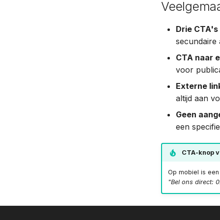
Veelgemaa
Drie CTA's
secundaire a
CTA naar e
voor publica
Externe li
altijd aan v
Geen aange
een specifie
CTA-knop vo
Op mobiel is een 
"Bel ons direct: 