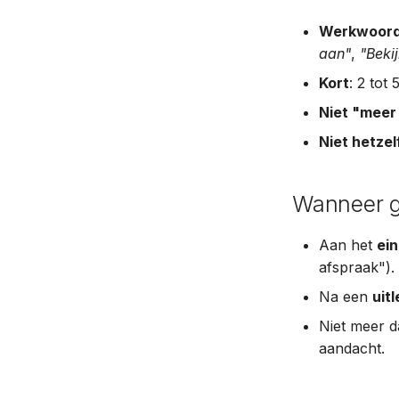
Werkwoord 
aan"
,
"Beki
Kort
: 2 tot
Niet "meer
Niet hetze
Wanneer g
Aan het
ei
afspraak").
Na een
uit
Niet meer 
aandacht.