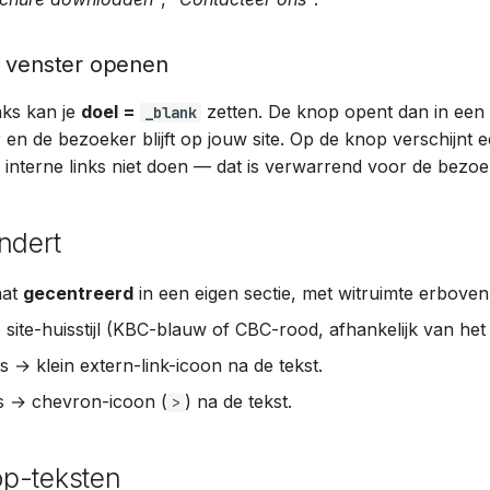
w venster openen
nks kan je
doel =
zetten. De knop opent dan in een
_blank
en de bezoeker blijft op jouw site. Op de knop verschijnt e
r interne links niet doen — dat is verwarrend voor de bezoe
ndert
aat
gecentreerd
in een eigen sectie, met witruimte erboven
de site-huisstijl (KBC-blauw of CBC-rood, afhankelijk van het
s → klein extern-link-icoon na de tekst.
ks → chevron-icoon (
) na de tekst.
>
p-teksten