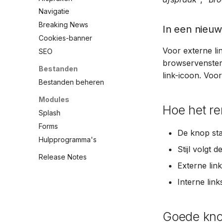
Navigatie
Breaking News
In een nieu
Cookies-banner
Voor externe li
SEO
browservenster 
Bestanden
link-icoon. Voo
Bestanden beheren
Modules
Hoe het re
Splash
Forms
De knop st
Hulpprogramma's
Stijl volgt 
Release Notes
Externe link
Interne lin
Goede kno