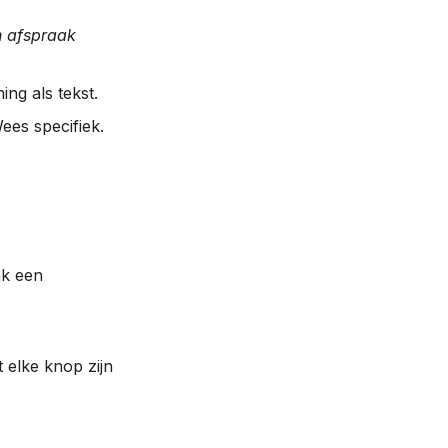
n afspraak
ing als tekst.
ees specifiek.
ak een
 elke knop zijn