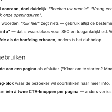
vooraan, doel duidelijk
:
"Bereken uw premie"
,
"Vraag ee
jk onze openingsuren"
.
 5 woorden.
"Klik hier"
zegt niets — gebruik altijd de bestemm
 info"
— dat is waardeloos voor SEO en toegankelijkheid. W
lfde als de hoofding erboven
, anders is het dubbelop.
ebruiken
nde van een pagina
als afsluiter ("Klaar om te starten? Ma
leg-blok
waar de bezoeker wil doorklikken naar meer info.
dan
één à twee CTA-knoppen per pagina
— anders verliest