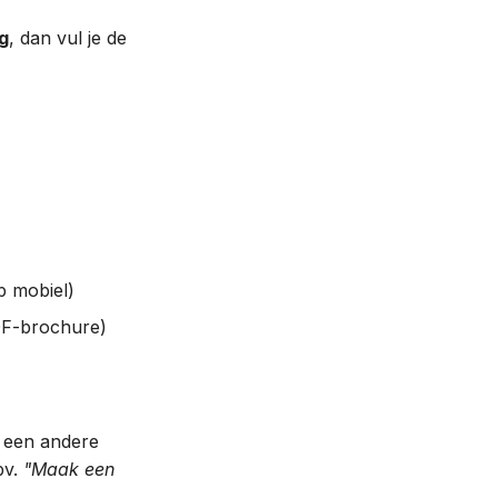
g
, dan vul je de
p mobiel)
DF-brochure)
e een andere
bv.
"Maak een