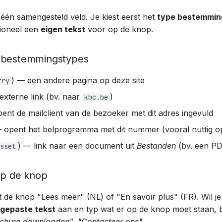
s één samengesteld veld. Je kiest eerst het
type bestemmin
tioneel een
eigen tekst
voor op de knop.
 bestemmingstypes
) — een andere pagina op deze site
try
xterne link (bv. naar
)
kbc.be
nt de mailclient van de bezoeker met dit adres ingevuld
opent het belprogramma met dit nummer (vooral nuttig o
) — link naar een document uit
Bestanden
(bv. een P
sset
op de knop
 de knop "Lees meer" (NL) of "En savoir plus" (FR). Wil j
gepaste tekst
aan en typ wat er op de knop moet staan, 
ochure downloaden"
,
"Contacteer ons"
.