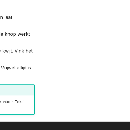
n laat
de knop werkt
kwijt. Vink het
ijwel altijd is
kantoor. Tekst: