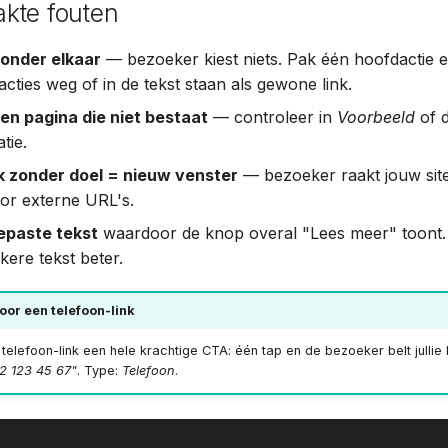
kte fouten
 onder elkaar
— bezoeker kiest niets. Pak één hoofdactie e
cties weg of in de tekst staan als gewone link.
en pagina die niet bestaat
— controleer in
Voorbeeld
of 
tie.
nk zonder doel = nieuw venster
— bezoeker raakt jouw site 
oor externe URL's.
paste tekst
waardoor de knop overal "Lees meer" toont. Vr
kere tekst beter.
or een telefoon-link
telefoon-link een hele krachtige CTA: één tap en de bezoeker belt jullie 
02 123 45 67"
. Type:
Telefoon
.