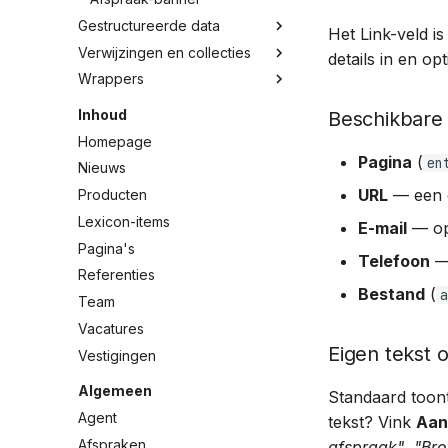
Gestructureerde data
Het Link-veld i
Verwijzingen en collecties
details in en op
Wrappers
Inhoud
Beschikbare
Homepage
Pagina
(
en
Nieuws
URL
— een e
Producten
Lexicon-items
E-mail
— ope
Pagina's
Telefoon
— 
Referenties
Bestand
(
a
Team
Vacatures
Eigen tekst 
Vestigingen
Algemeen
Standaard toont
Agent
tekst? Vink
Aan
Afspraken
afspraak"
,
"Br