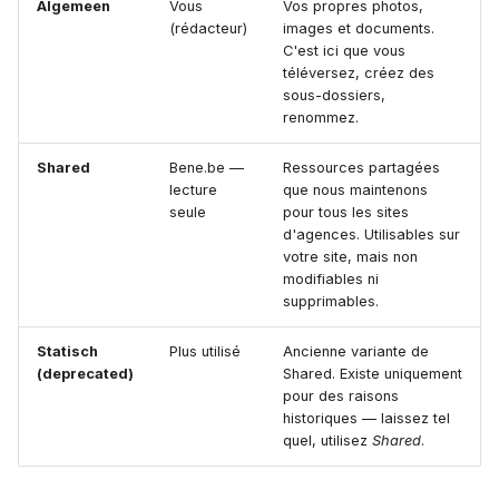
Algemeen
Vous
Vos propres photos,
(rédacteur)
images et documents.
c
Que peut-on faire ?
C'est ici que vous
téléversez, créez des
h
sous-dossiers,
Enregistrer
renommez.
e
Ce que l'éditeur ne fait
Shared
Bene.be —
Ressources partagées
pas
lecture
que nous maintenons
seule
pour tous les sites
d'agences. Utilisables sur
Renommer ou remplacer
votre site, mais non
des fichiers
modifiables ni
supprimables.
Renommer
Statisch
Plus utilisé
Ancienne variante de
(deprecated)
Shared. Existe uniquement
Remplacer (en gardant la
pour des raisons
même URL)
historiques — laissez tel
quel, utilisez
Shared
.
Supprimer des fichiers