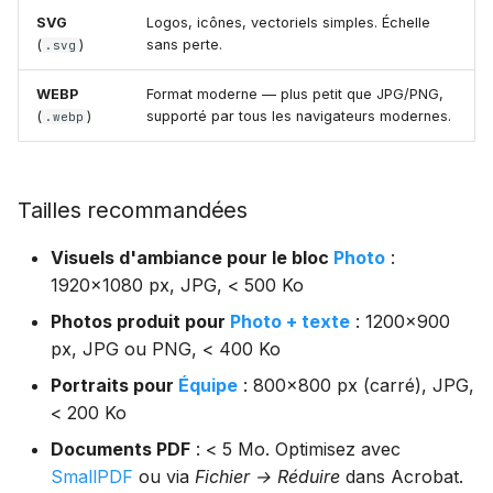
SVG
Logos, icônes, vectoriels simples. Échelle
(
)
sans perte.
.svg
WEBP
Format moderne — plus petit que JPG/PNG,
(
)
supporté par tous les navigateurs modernes.
.webp
Tailles recommandées
Visuels d'ambiance pour le bloc
Photo
:
1920×1080 px, JPG, < 500 Ko
Photos produit pour
Photo + texte
: 1200×900
px, JPG ou PNG, < 400 Ko
Portraits pour
Équipe
: 800×800 px (carré), JPG,
< 200 Ko
Documents PDF
: < 5 Mo. Optimisez avec
SmallPDF
ou via
Fichier → Réduire
dans Acrobat.